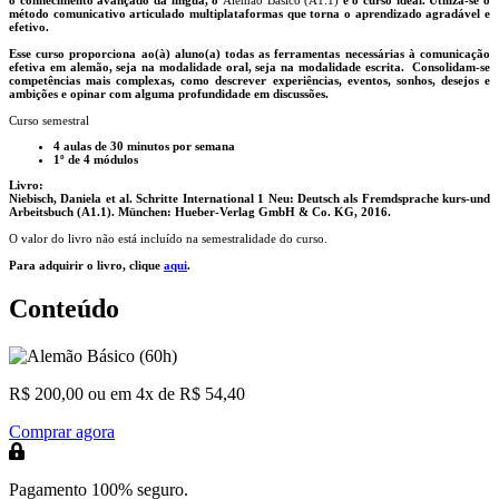
o conhecimento avançado da língua, o
Alemão Básico (A1.1)
é o curso ideal. Utiliza-se o
método comunicativo articulado multiplataformas que torna o aprendizado agradável e
efetivo.
Esse curso proporciona ao(à) aluno(a) todas as ferramentas necessárias à comunicação
efetiva em alemão, seja na modalidade oral, seja na modalidade escrita. Consolidam-se
competências mais complexas, como descrever experiências, eventos, sonhos, desejos e
ambições e opinar com alguma profundidade em discussões.
Curso semestral
4 aulas de 30 minutos por semana
1º de 4 módulos
Livro:
Niebisch, Daniela et al. Schritte International 1 Neu: Deutsch als Fremdsprache kurs-und
Arbeitsbuch (A1.1). München: Hueber-Verlag GmbH & Co. KG, 2016.
O valor do livro não está incluído na semestralidade do curso.
Para adquirir o livro, clique
aqui
.
Conteúdo
R$ 200,00
ou em 4x de R$ 54,40
Comprar agora
Pagamento 100% seguro.