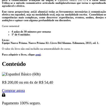
para o conhecimento avançado da língua, o
Espanhol Básico (A1.1)
é o curso ideal.
Utiliza-se o método comunicativo articulado multiplataformas que torna o aprendizado
agradável e efetivo.
Esse curso proporciona ao(à) aluno(a) todas as ferramentas necessárias à comunicação
efetiva em espanhol, seja na modalidade oral, seja na modalidade escrita. Consolidam-se
competências mais complexas, como descrever experiências, eventos, sonhos, desejos e
ambições e opinar com alguma profundidade em discussões.
Curso semestral
4 aulas de 30 minutos por semana
1º de 4 módulos
Livro:
Equipe Nuevo Prisma. Nuevo Prisma A1: Livro Del Alumno. Edinumen, 2013, ed. 1.
O valor do livro não está incluído na semestralidade do curso.
Para adquirir o livro, clique
aqui
.
Conteúdo
R$ 200,00
ou em 4x de R$ 54,40
Comprar agora
Pagamento 100% seguro.