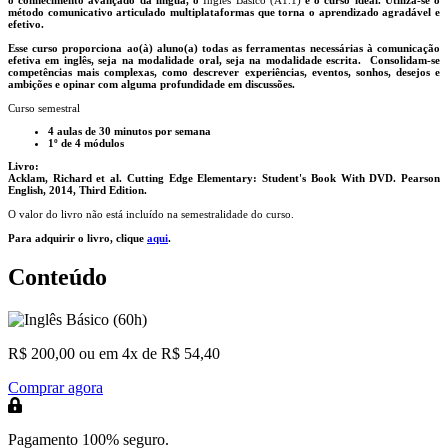
o conhecimento avançado da língua, o
Inglês Básico (A1.1)
é o curso ideal. Utiliza-se o
método comunicativo articulado multiplataformas que torna o aprendizado agradável e
efetivo.
Esse curso proporciona ao(à) aluno(a) todas as ferramentas necessárias à comunicação
efetiva em inglês, seja na modalidade oral, seja na modalidade escrita. Consolidam-se
competências mais complexas, como descrever experiências, eventos, sonhos, desejos e
ambições e opinar com alguma profundidade em discussões.
Curso semestral
4 aulas de 30 minutos por semana
1º de 4 módulos
Livro:
Acklam, Richard et al. Cutting Edge Elementary: Student's Book With DVD. Pearson
English, 2014, Third Edition.
O valor do livro não está incluído na semestralidade do curso.
Para adquirir o livro, clique
aqui
.
Conteúdo
R$ 200,00
ou em 4x de R$ 54,40
Comprar agora
Pagamento 100% seguro.