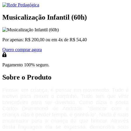
Musicalização Infantil (60h)
Por apenas:
R$ 200,00
ou em 4x de R$ 54,40
Quero comprar agora
Pagamento 100% seguro.
Sobre o Produto
Pensar em criança, é pensar em movimento. Tudo é
motivo para mexer o corpinho. Tudo tem que virar
brincadeira para ser divertido. Como dizia o poeta
Carlos Drummond de Andrade: “Brincar com a
criança não é perder tempo, é ganhá-lo”. Nada é mais
encantador para a criança do que brincar. Através
desta linguagem ela se expressa, demonstra seus