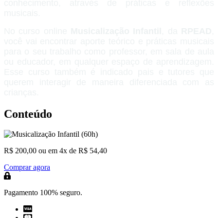
conhecimento, através de práticas e reflexões
musicais.
No curso online
Musicalização Infantil
, da
RPEAD
,
você vai encontrar aporte teórico e práticas musicais
para o seu trabalho como professor, em sala de aula
ou educador, em qualquer espaço de aprendizagem.
Esse curso também é indicado pais e tutores que
querem interagir de maneira diferenciada com as
crianças.
Conteúdo
R$ 200,00
ou em 4x de R$ 54,40
Comprar agora
Pagamento 100% seguro.